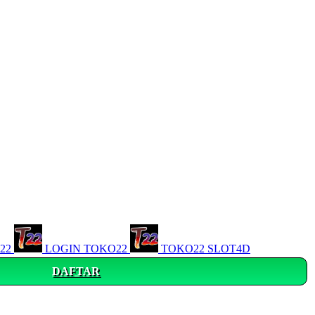
O22
LOGIN TOKO22
TOKO22 SLOT4D
DAFTAR