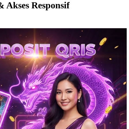
& Akses Responsif