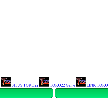
2
SITUS TOKO22
TOKO22 Game
LINK TOK