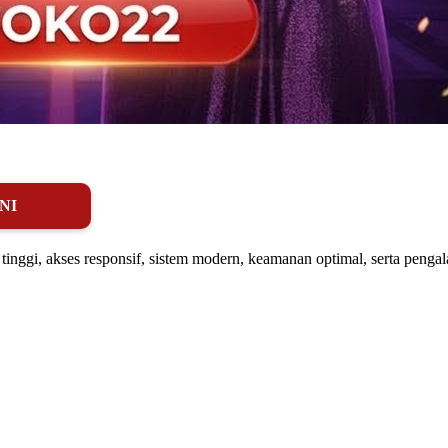
NI
ggi, akses responsif, sistem modern, keamanan optimal, serta pengala